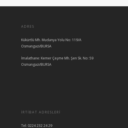
ADRES
Kükürtlü Mh. Mudanya Yolu No: 119/A
Osmangazi/BURSA
İmalathane: Kemer Çeşme Mh. Şen Sk. No: 59
Osmangazi/BURSA
İRTIBAT ADRESLERI
Tel: 0224 232 24 29