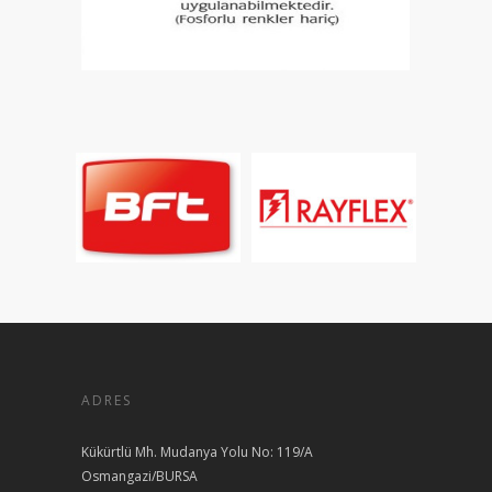
ADRES
Kükürtlü Mh. Mudanya Yolu No: 119/A
Osmangazi/BURSA