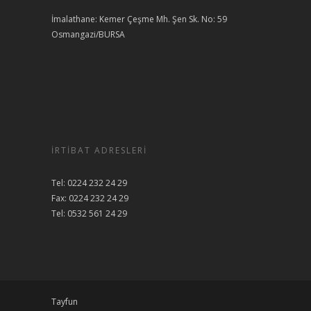
İmalathane: Kemer Çeşme Mh. Şen Sk. No: 59
Osmangazi/BURSA
İRTIBAT ADRESLERI
Tel: 0224 232 24 29
Fax: 0224 232 24 29
Tel: 0532 561 24 29
Tayfun