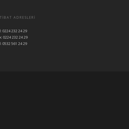
RTIBAT ADRESLERI
l: 0224 232 24 29
x: 0224 232 24 29
l: 0532 561 24 29