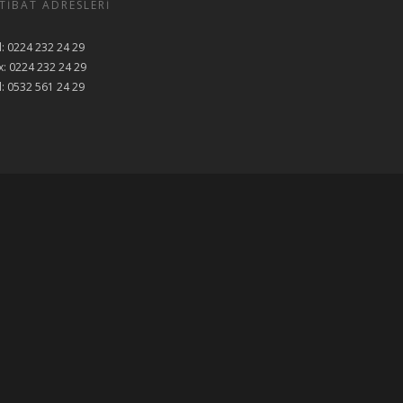
RTIBAT ADRESLERI
l: 0224 232 24 29
x: 0224 232 24 29
l: 0532 561 24 29