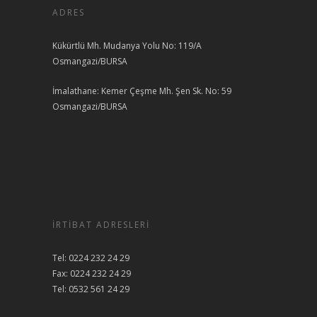
ADRES
Kükürtlü Mh. Mudanya Yolu No: 119/A
Osmangazi/BURSA
İmalathane: Kemer Çeşme Mh. Şen Sk. No: 59
Osmangazi/BURSA
İRTIBAT ADRESLERI
Tel: 0224 232 24 29
Fax: 0224 232 24 29
Tel: 0532 561 24 29