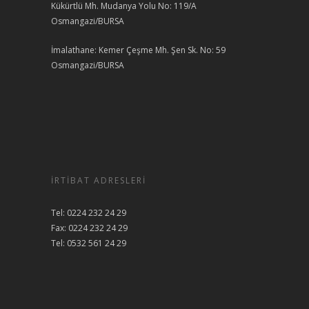
Kükürtlü Mh. Mudanya Yolu No: 119/A
Osmangazi/BURSA
İmalathane: Kemer Çeşme Mh. Şen Sk. No: 59
Osmangazi/BURSA
İRTIBAT ADRESLERI
Tel: 0224 232 24 29
Fax: 0224 232 24 29
Tel: 0532 561 24 29